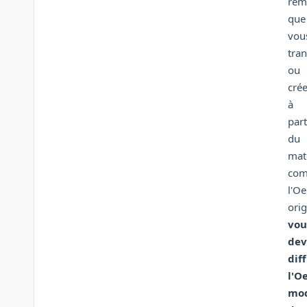
rem
que
vou
tra
ou
cré
à
part
du
mat
com
l'O
orig
vou
dev
dif
l'O
mod