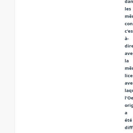
dan
les
mê
con
c'es
à-
dir
ave
la
mê
lic
ave
laq
l'O
ori
a
été
dif