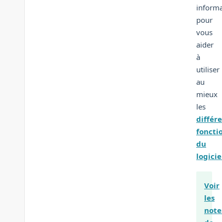
informa
pour
vous
aider
à
utiliser
au
mieux
les
différ
foncti
du
logicie
Voir
les
note