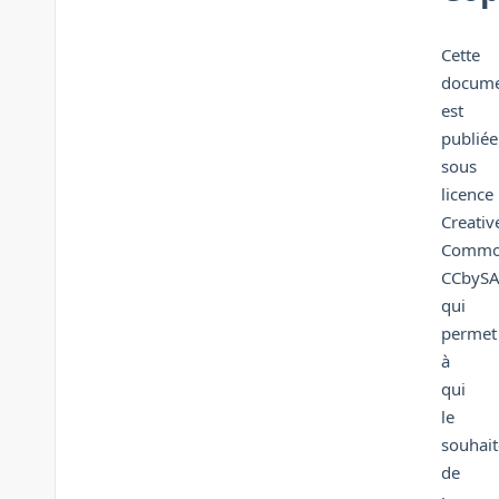
Cette
docume
est
publiée
sous
licence
Creativ
Commo
CCbyS
qui
permet
à
qui
le
souhait
de