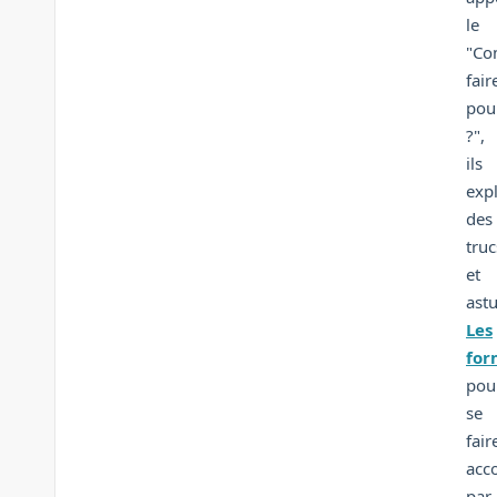
le
"Co
fair
pou
?",
ils
exp
des
truc
et
ast
Les
for
pou
se
fair
acc
par