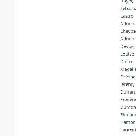
Boyer,
Sebasti
Castro,
Adrien
Cheype
Adrien
Devos,
Louise
Didier,
Magali
Dréano
Jérémy
Dufrais
Frédér
Dumon
Florian
Hamon
Lauren