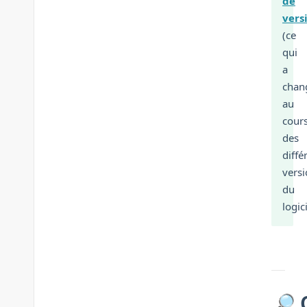
de
vers
(ce
qui
a
chan
au
cour
des
diffé
vers
du
logici
🔎