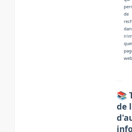
per
de
rec
dan
n'i
quel
pag
we
📚 
de 
d'a
inf