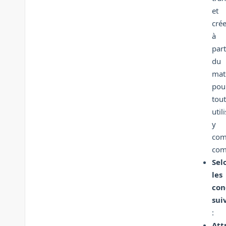
et
crée
à
part
du
mat
pou
tou
util
y
com
com
Sel
les
con
sui
:
Att