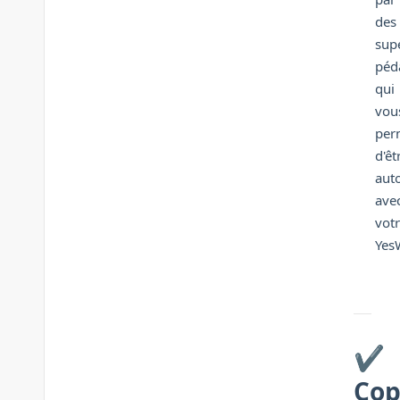
des
sup
péd
qui
vou
per
d'êt
aut
ave
vot
YesW
✔️
Cop