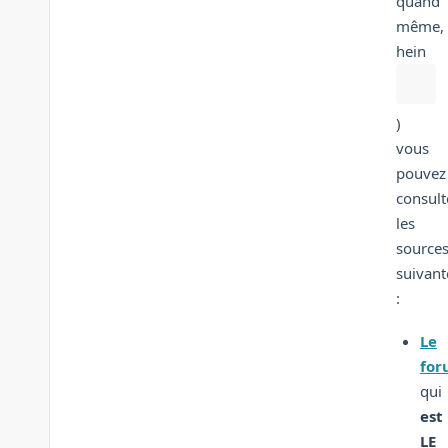
quand
même,
hein
)
vous
pouvez
consult
les
source
suivant
:
Le
fo
qui
est
LE