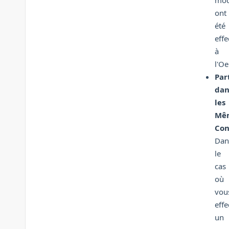
mod
ont
été
effe
à
l'Oe
Par
dan
les
Mê
Con
Dan
le
cas
où
vou
effe
un