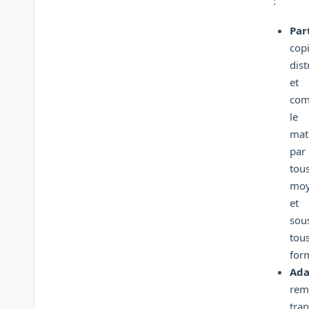
:
Par
copi
dist
et
com
le
mat
par
tou
moy
et
sou
tou
for
Ada
remi
tra