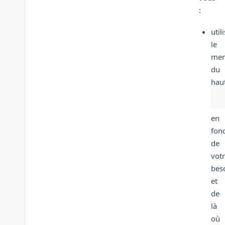
:
util
le
me
du
hau
en
fon
de
vot
bes
et
de
là
où