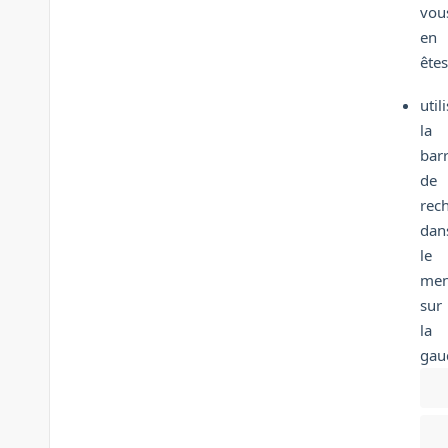
vou
en
êtes
util
la
bar
de
rec
dan
le
me
sur
la
gau