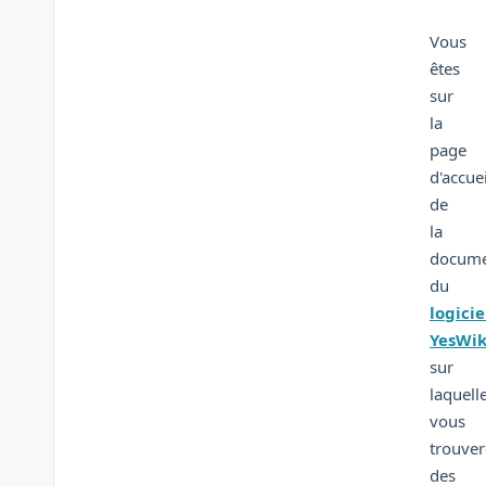
Vous
êtes
sur
la
page
d'accuei
de
la
docume
du
logicie
YesWik
sur
laquell
vous
trouver
des