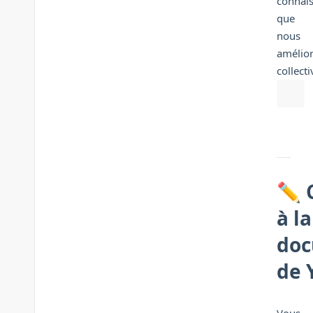
connai
que
nous
amélio
collect
✏️ 
à la
doc
de 
Vous