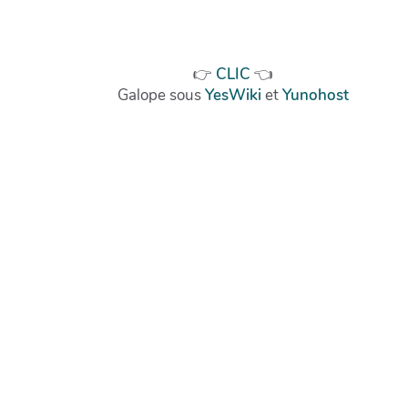
👉
CLIC
👈
Galope sous
YesWiki
et
Yunohost